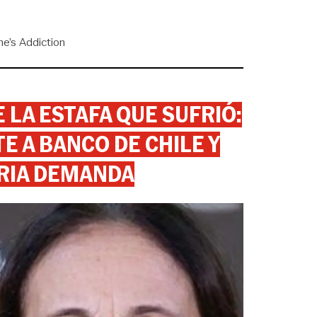
ne’s Addiction
 LA ESTAFA QUE SUFRIÓ:
 A BANCO DE CHILE Y
RIA DEMANDA