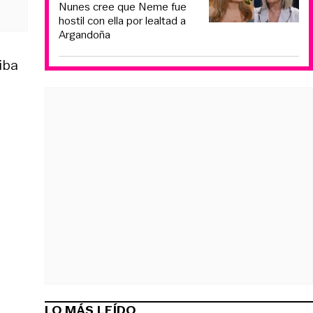
Nunes cree que Neme fue
hostil con ella por lealtad a
Argandoña
iba
e
LO MÁS LEÍDO