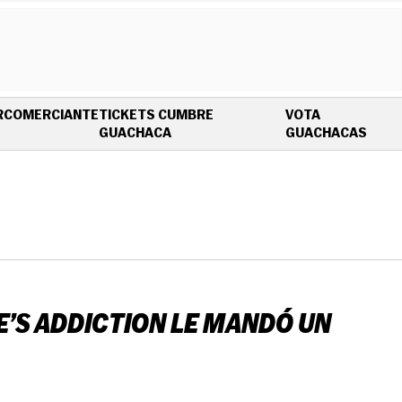
R
COMERCIANTE
TICKETS CUMBRE
VOTA
OPENS IN NEW WINDOW
OPEN
GUACHACA
GUACHACAS
NE’S ADDICTION LE MANDÓ UN