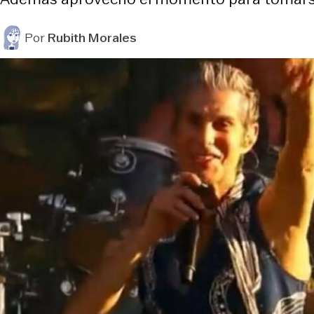
Por
Rubith Morales