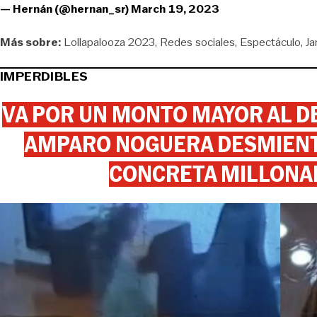
— Hernán (@hernan_sr)
March 19, 2023
Más sobre:
Lollapalooza 2023
Redes sociales
Espectáculo
Ja
IMPERDIBLES
VA POR UN MONTO MAYOR AL DE
AMPARO NOGUERA DESMIENTE
CONCRETA MILLONA