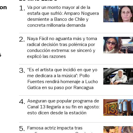
1
.
ron
Va por un monto mayor al de la
estafa que sufrió: Amparo Noguera
desmiente a Banco de Chile y
concreta millonaria demanda
2
.
Naya Fácil no aguanta más y toma
radical decisión tras polémica por
conducción extrema: se sinceró y
ó
explicó las razones
3
.
“Es el artista que incidió en que yo
me dedicara a la música”: Pollo
Fuentes rendirá homenaje a Lucho
Gatica en su paso por Rancagua
4
.
Aseguran que popular programa de
Canal 13 llegaría a su fin en agosto:
esto dicen desde la estación
5
.
Famosa actriz impacta tras