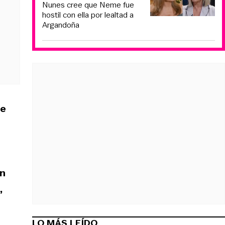
Nunes cree que Neme fue
hostil con ella por lealtad a
Argandoña
se
en
,
LO MÁS LEÍDO