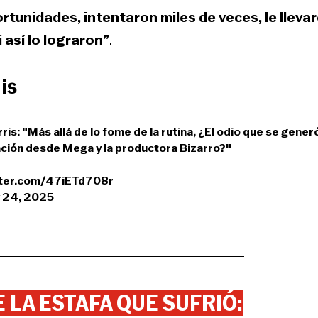
ortunidades, intentaron miles de veces, le lleva
 así lo lograron”
.
is
is: "Más allá de lo fome de la rutina, ¿El odio que se gener
tación desde Mega y la productora Bizarro?"
tter.com/47iETd708r
 24, 2025
 LA ESTAFA QUE SUFRIÓ: