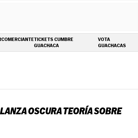
R
COMERCIANTE
TICKETS CUMBRE
VOTA
OPENS IN NEW WINDOW
OPEN
GUACHACA
GUACHACAS
E LANZA OSCURA TEORÍA SOBRE