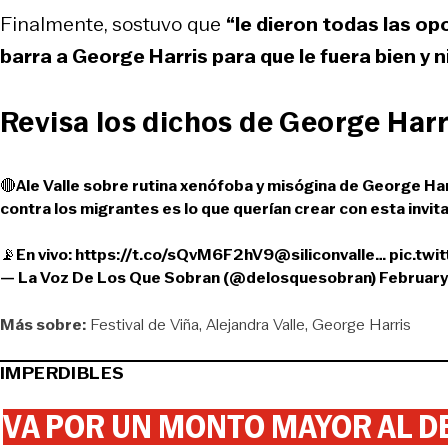
Finalmente, sostuvo que
“le dieron todas las op
barra a George Harris para que le fuera bien y ni
Revisa los dichos de George Harr
🔴Ale Valle sobre rutina xenófoba y misógina de George Harr
contra los migrantes es lo que querían crear con esta invi
📡En vivo:
https://t.co/sQvM6F2hV9
@siliconvalle
…
pic.twi
— La Voz De Los Que Sobran (@delosquesobran)
February
Más sobre:
Festival de Viña
Alejandra Valle
George Harris
IMPERDIBLES
VA POR UN MONTO MAYOR AL DE