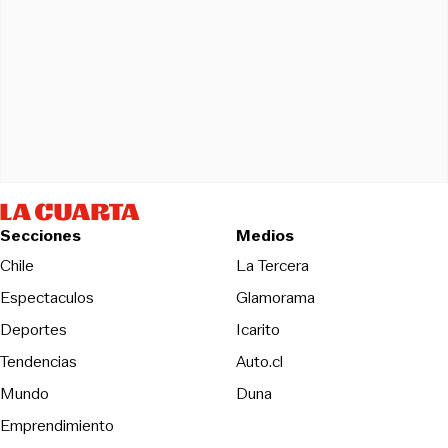
Secciones
Medios
Opens in new wind
Chile
La Tercera
Espectaculos
Glamorama
Opens in new window
Deportes
Icarito
Opens in new window
Tendencias
Auto.cl
Opens in new window
Mundo
Duna
Emprendimiento