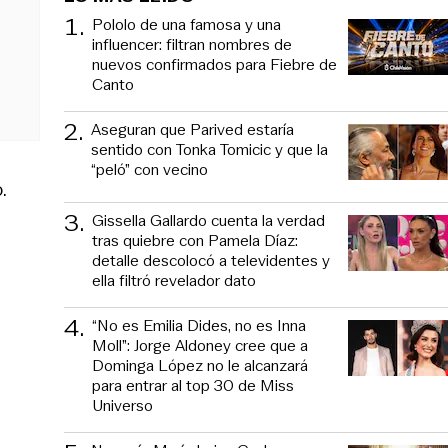
1
.
Pololo de una famosa y una
influencer: filtran nombres de
nuevos confirmados para Fiebre de
Canto
2
.
Aseguran que Parived estaría
sentido con Tonka Tomicic y que la
“peló” con vecino
.
3
.
Gissella Gallardo cuenta la verdad
tras quiebre con Pamela Díaz:
detalle descolocó a televidentes y
ella filtró revelador dato
4
.
“No es Emilia Dides, no es Inna
Moll”: Jorge Aldoney cree que a
Dominga López no le alcanzará
para entrar al top 30 de Miss
Universo