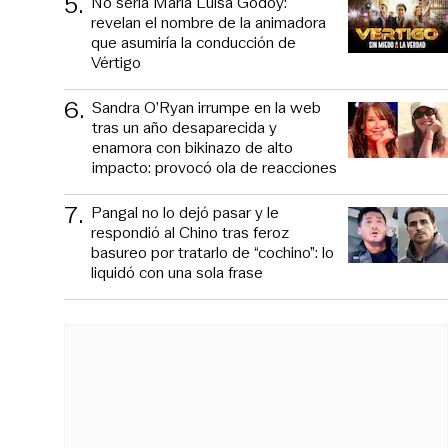
5
.
No sería María Luisa Godoy:
revelan el nombre de la animadora
que asumiría la conducción de
Vértigo
6
.
Sandra O’Ryan irrumpe en la web
tras un año desaparecida y
enamora con bikinazo de alto
impacto: provocó ola de reacciones
7
.
Pangal no lo dejó pasar y le
respondió al Chino tras feroz
basureo por tratarlo de “cochino”: lo
liquidó con una sola frase