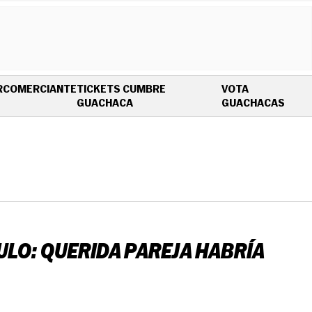
R
COMERCIANTE
TICKETS CUMBRE
VOTA
OPENS IN NEW WINDOW
OPEN
GUACHACA
GUACHACAS
LO: QUERIDA PAREJA HABRÍA