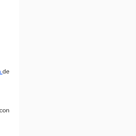
m
de
 con