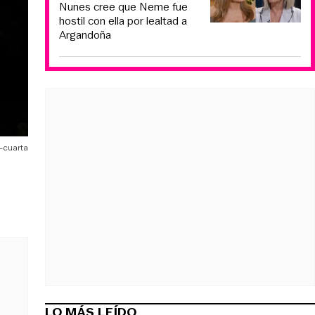
Nunes cree que Neme fue
hostil con ella por lealtad a
Argandoña
a-cuarta
LO MÁS LEÍDO