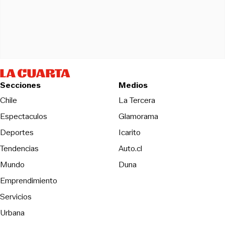
Secciones
Medios
Opens in new wind
Chile
La Tercera
Espectaculos
Glamorama
Opens in new window
Deportes
Icarito
Opens in new window
Tendencias
Auto.cl
Opens in new window
Mundo
Duna
Emprendimiento
Servicios
Urbana