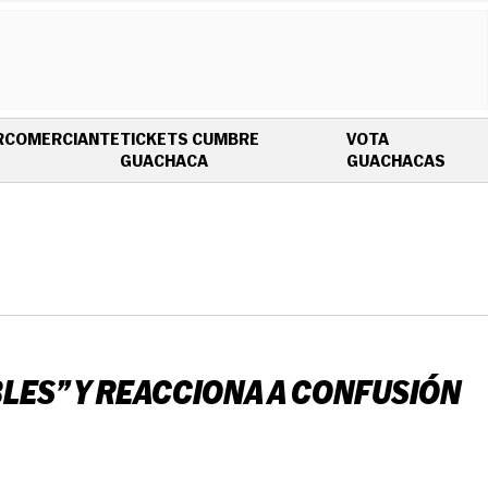
R
COMERCIANTE
TICKETS CUMBRE
VOTA
OPENS IN NEW WINDOW
OPEN
GUACHACA
GUACHACAS
LES” Y REACCIONA A CONFUSIÓN