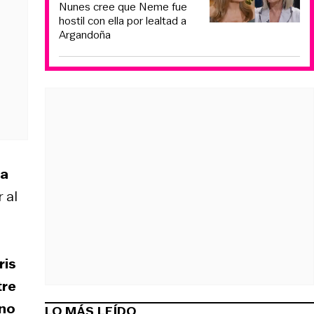
Nunes cree que Neme fue
hostil con ella por lealtad a
Argandoña
ta
r al
ris
tre
ino
LO MÁS LEÍDO