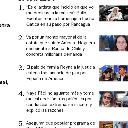
1
.
“Es el artista que incidió en que yo
me dedicara a la música”: Pollo
Fuentes rendirá homenaje a Lucho
Gatica en su paso por Rancagua
otra
.
2
.
Va por un monto mayor al de la
estafa que sufrió: Amparo Noguera
desmiente a Banco de Chile y
concreta millonaria demanda
3
.
El palo de Yamila Reyna a la justicia
chilena tras anuncio de gira por
España de Américo
así,
4
.
Naya Fácil no aguanta más y toma
radical decisión tras polémica por
conducción extrema: se sinceró y
explicó las razones
5
.
Aseguran que popular programa de