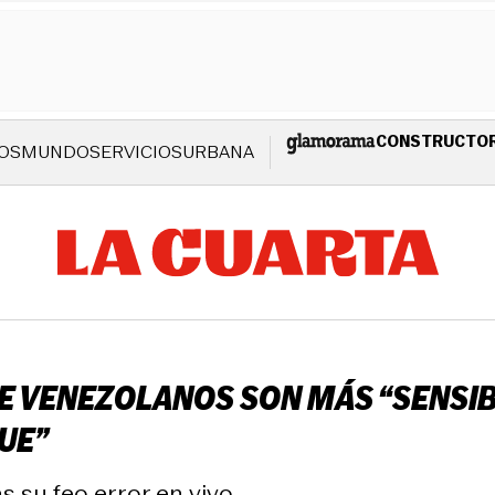
CONSTRUCTO
OS
MUNDO
SERVICIOS
URBANA
E VENEZOLANOS SON MÁS “SENSIB
UE”
s su feo error en vivo.