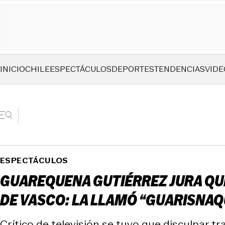
INICIO
CHILE
ESPECTÁCULOS
DEPORTES
TENDENCIAS
VIDE
ESPECTÁCULOS
GUAREQUENA GUTIÉRREZ JURA QU
DE VASCO: LA LLAMÓ “GUARISNAQ
Crítico de televisión se tuvo que disculpar tra