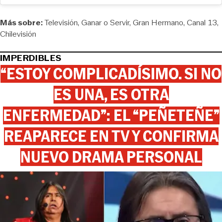
Más sobre:
Televisión
Ganar o Servir
Gran Hermano
Canal 13
Chilevisión
IMPERDIBLES
“ESTOY COMPLICADÍSIMO. SI NO
ES UNA, ES OTRA
ENFERMEDAD”: EL “PEÑETEÑE”
REAPARECE EN TV Y CONFIRMA
NUEVO DRAMA PERSONAL
View this post on Instagram