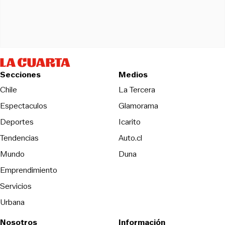
Secciones
Medios
Opens in new wind
Chile
La Tercera
Espectaculos
Glamorama
Opens in new window
Deportes
Icarito
Opens in new window
Tendencias
Auto.cl
Opens in new window
Mundo
Duna
Emprendimiento
Servicios
Urbana
Nosotros
Información