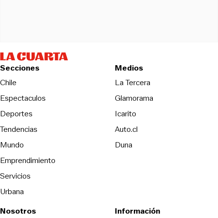
Secciones
Medios
Opens in new wind
Chile
La Tercera
Espectaculos
Glamorama
Opens in new window
Deportes
Icarito
Opens in new window
Tendencias
Auto.cl
Opens in new window
Mundo
Duna
Emprendimiento
Servicios
Urbana
Nosotros
Información