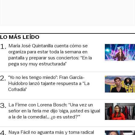
LO MÁS LEÍDO
1
.
María José Quintanilla cuenta cómo se
organiza para estar toda la semana en
pantalla y preparar sus conciertos: “En la
pega soy muy estructurada”
2
.
“Yo no les tengo miedo”: Fran García-
Huidobro lanzó tajante respuesta a “La
Cofradía”
3
.
La Firme con Lorena Bosch: “Una vez un
señor en la feria me dijo ‘oiga, ¡usted es igual
a la de la comedia!... ¿o es usted?’”
4
.
Naya Fácil no aguanta más y toma radical