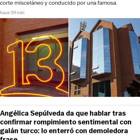
corte misceláneo y conducido por una famosa.
hace 39 min
Angélica Sepúlveda da que hablar tras
confirmar rompimiento sentimental con
galán turco: lo enterró con demoledora
frase