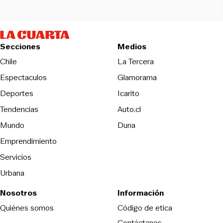
Secciones
Medios
Opens in new wind
Chile
La Tercera
Espectaculos
Glamorama
Opens in new window
Deportes
Icarito
Opens in new window
Tendencias
Auto.cl
Opens in new window
Mundo
Duna
Emprendimiento
Servicios
Urbana
Nosotros
Información
Opens in new
Quiénes somos
Código de etica
Contáctanos