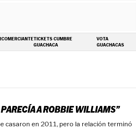
R
COMERCIANTE
TICKETS CUMBRE
VOTA
OPENS IN NEW WINDOW
OPEN
GUACHACA
GUACHACAS
E PARECÍA A ROBBIE WILLIAMS”
e casaron en 2011, pero la relación terminó