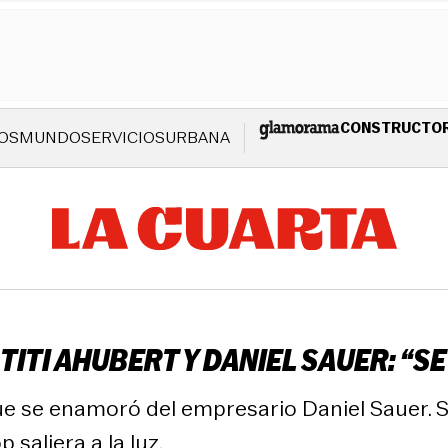
CONSTRUCTO
OS
MUNDO
SERVICIOS
URBANA
TITI AHUBERT Y DANIEL SAUER: “S
ue se enamoró del empresario Daniel Sauer. S
saliera a la luz.