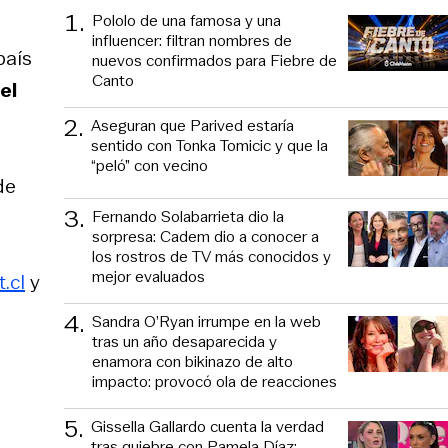
1
.
Pololo de una famosa y una
influencer: filtran nombres de
país
nuevos confirmados para Fiebre de
Canto
el
2
.
Aseguran que Parived estaría
sentido con Tonka Tomicic y que la
“peló” con vecino
de
3
.
Fernando Solabarrieta dio la
sorpresa: Cadem dio a conocer a
los rostros de TV más conocidos y
mejor evaluados
.cl
y
4
.
Sandra O’Ryan irrumpe en la web
tras un año desaparecida y
enamora con bikinazo de alto
impacto: provocó ola de reacciones
5
.
Gissella Gallardo cuenta la verdad
tras quiebre con Pamela Díaz: