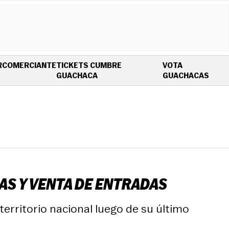
R
COMERCIANTE
TICKETS CUMBRE
VOTA
OPENS IN NEW WINDOW
OPEN
GUACHACA
GUACHACAS
AS Y VENTA DE ENTRADAS
erritorio nacional luego de su último