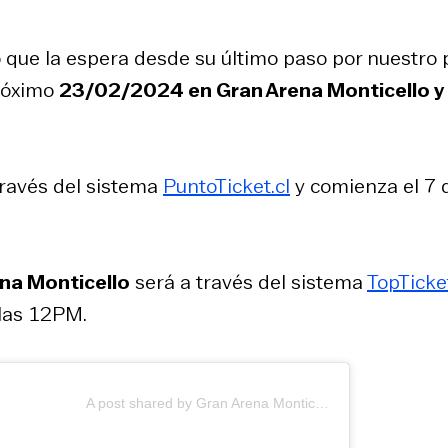
co que la espera desde su último paso por nuestro 
próximo
23/02/2024 en Gran Arena Monticello y 
través del sistema
PuntoTicket.cl
y comienza el 7 
na Monticello
será a través del sistema
TopTicket
las 12PM.
A post shared by Gran Arena Monticello (@granarenamonticello)