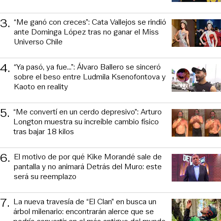
3
.
“Me ganó con creces”: Cata Vallejos se rindió
ante Dominga López tras no ganar el Miss
Universo Chile
4
.
“Ya pasó, ya fue...”: Álvaro Ballero se sinceró
sobre el beso entre Ludmila Ksenofontova y
Kaoto en reality
5
.
“Me convertí en un cerdo depresivo”: Arturo
Longton muestra su increíble cambio físico
tras bajar 18 kilos
6
.
El motivo de por qué Kike Morandé sale de
pantalla y no animará Detrás del Muro: este
será su reemplazo
7
.
La nueva travesía de “El Clan” en busca un
árbol milenario: encontrarán alerce que se