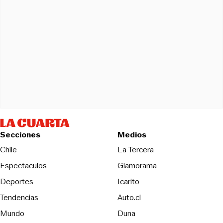
Secciones
Medios
Opens in new wind
Chile
La Tercera
Espectaculos
Glamorama
Opens in new window
Deportes
Icarito
Opens in new window
Tendencias
Auto.cl
Opens in new window
Mundo
Duna