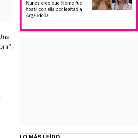
Nunes cree que Neme fue
hostil con ella por lealtad a
Argandoña
 Una
rir”,
z
LO MÁS LEÍDO