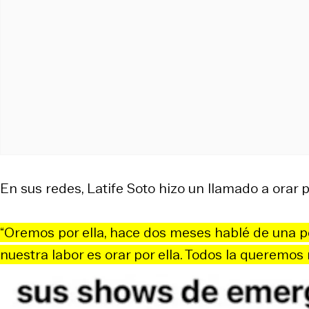
En sus redes, Latife Soto hizo un llamado a orar po
“Oremos por ella, hace dos meses hablé de una p
nuestra labor es orar por ella. Todos la queremos