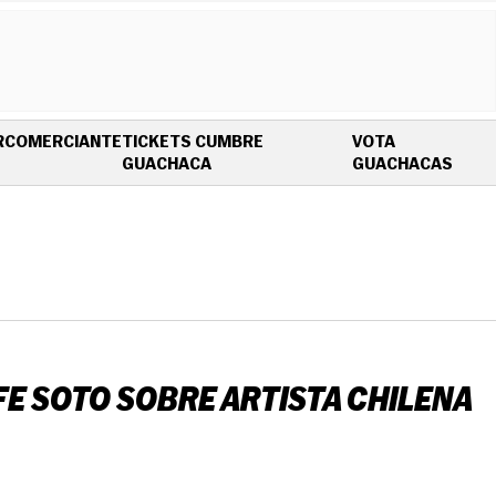
R
COMERCIANTE
TICKETS CUMBRE
VOTA
OPENS IN NEW WINDOW
OPEN
GUACHACA
GUACHACAS
IFE SOTO SOBRE ARTISTA CHILENA