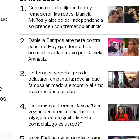
1
.
Con una foto lo dijeron todo y
remecieron las redes: Daniela
lud
Muñoz y alcalde de Independencia
sorprenden con tremendo anuncio
2
.
Daniella Campos arremete contra
panel de Hay que decirlo tras
bomba lanzada en vivo por Daniela
Aránguiz
3
.
Lo tenía en secreto, pero la
delataron en pantalla: revelan que
famosa animadora encontró el amor
el
tras mediático quiebre
tos
4
.
La Firme con Lorena Bosch: “Una
vez un señor en la feria me dijo
‘oiga, ¡usted es igual a la de la
comedia!... ¿o es usted?’”
5
.
Naya Fácil no aguanta más y toma