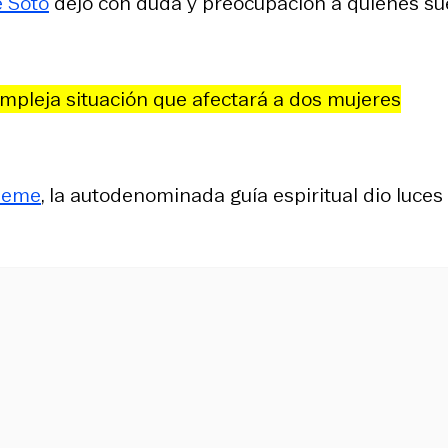
e Soto
dejó con duda y preocupación a quienes su
mpleja situación que afectará a dos mujeres
 Neme
, la autodenominada guía espiritual dio luces