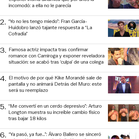
incomodó: a ella no le parecía
2
.
“Yo no les tengo miedo”: Fran García-
Huidobro lanzó tajante respuesta a “La
Cofradía”
3
.
Famosa actriz impacta tras confirmar
romance con Camiroga y exponer reveladora
situación: se acabó tras ‘culpa’ de una colega
4
.
El motivo de por qué Kike Morandé sale de
pantalla y no animará Detrás del Muro: este
será su reemplazo
5
.
“Me convertí en un cerdo depresivo”: Arturo
Longton muestra su increíble cambio físico
tras bajar 18 kilos
6
.
“Ya pasó, ya fue...”: Álvaro Ballero se sinceró