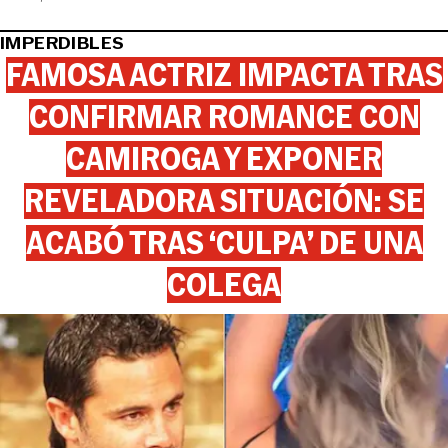
IMPERDIBLES
FAMOSA ACTRIZ IMPACTA TRAS
CONFIRMAR ROMANCE CON
CAMIROGA Y EXPONER
REVELADORA SITUACIÓN: SE
ACABÓ TRAS ‘CULPA’ DE UNA
COLEGA