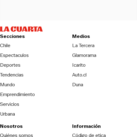
Secciones
Medios
Opens in new wind
Chile
La Tercera
Espectaculos
Glamorama
Opens in new window
Deportes
Icarito
Opens in new window
Tendencias
Auto.cl
Opens in new window
Mundo
Duna
Emprendimiento
Servicios
Urbana
Nosotros
Información
Opens in new
Quiénes somos
Código de etica