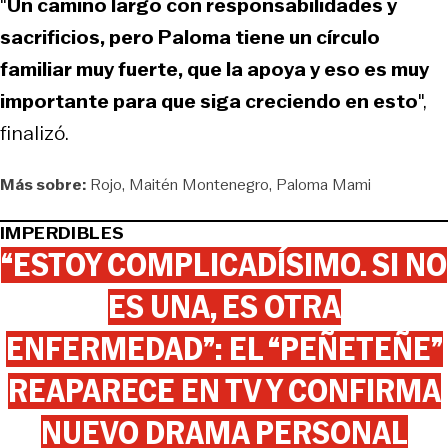
"
Un camino largo con responsabilidades y
sacrificios, pero Paloma tiene un círculo
familiar muy fuerte, que la apoya y eso es muy
importante para que siga creciendo en esto
",
finalizó.
Más sobre:
Rojo
Maitén Montenegro
Paloma Mami
IMPERDIBLES
“ESTOY COMPLICADÍSIMO. SI NO
ES UNA, ES OTRA
ENFERMEDAD”: EL “PEÑETEÑE”
REAPARECE EN TV Y CONFIRMA
NUEVO DRAMA PERSONAL