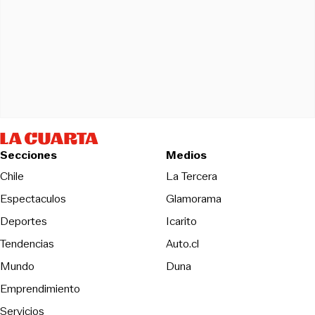
Secciones
Medios
Opens in new wind
Chile
La Tercera
Espectaculos
Glamorama
Opens in new window
Deportes
Icarito
Opens in new window
Tendencias
Auto.cl
Opens in new window
Mundo
Duna
Emprendimiento
Servicios