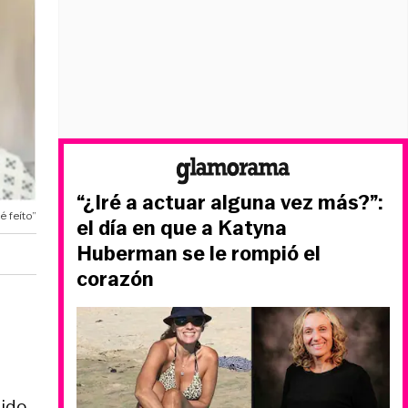
“¿Iré a actuar alguna vez más?”:
 feíto”
el día en que a Katyna
Huberman se le rompió el
corazón
ido