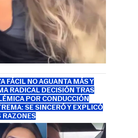
am
A FÁCIL NO AGUANTA MÁS Y
A RADICAL DECISIÓN TRAS
LÉMICA POR CONDUCCIÓN
REMA: SE SINCERÓ Y EXPLICÓ
S RAZONES