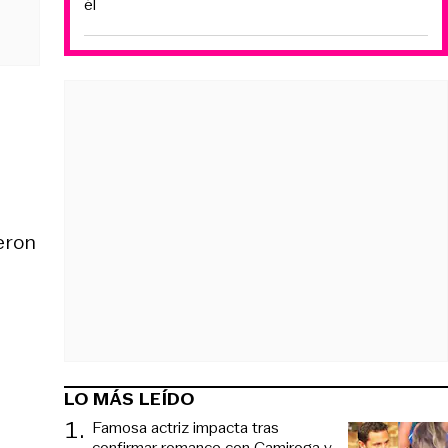
él
eron
LO MÁS LEÍDO
1
.
Famosa actriz impacta tras
confirmar romance con Camiroga y