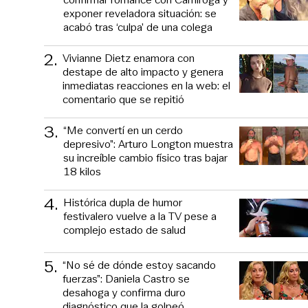
exponer reveladora situación: se
acabó tras ‘culpa’ de una colega
2
.
Vivianne Dietz enamora con
destape de alto impacto y genera
inmediatas reacciones en la web: el
comentario que se repitió
3
.
“Me convertí en un cerdo
depresivo”: Arturo Longton muestra
su increíble cambio físico tras bajar
18 kilos
4
.
Histórica dupla de humor
festivalero vuelve a la TV pese a
complejo estado de salud
5
.
“No sé de dónde estoy sacando
fuerzas”: Daniela Castro se
desahoga y confirma duro
diagnóstico que la golpeó