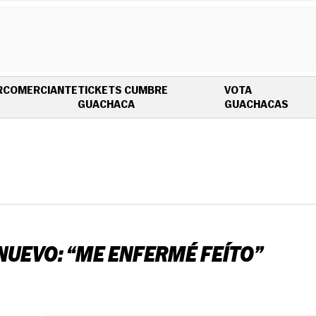
R
COMERCIANTE
TICKETS CUMBRE
VOTA
OPENS IN NEW WINDOW
OPEN
GUACHACA
GUACHACAS
NUEVO: “ME ENFERMÉ FEÍTO”