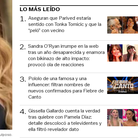
LO MÁS LEÍDO
1
.
Aseguran que Parived estaría
sentido con Tonka Tomicic y que la
“peló” con vecino
2
.
Sandra O’Ryan irrumpe en la web
tras un año desaparecida y enamora
con bikinazo de alto impacto:
provocó ola de reacciones
3
.
Pololo de una famosa y una
influencer: filtran nombres de
nuevos confirmados para Fiebre de
Canto
4
.
Gissella Gallardo cuenta la verdad
tras quiebre con Pamela Díaz:
detalle descolocó a televidentes y
ella filtró revelador dato
culposo.