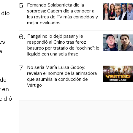
5
.
Fernando Solabarrieta dio la
sorpresa: Cadem dio a conocer a
 dio
los rostros de TV más conocidos y
mejor evaluados
6
.
Pangal no lo dejó pasar y le
es
respondió al Chino tras feroz
basureo por tratarlo de “cochino”: lo
a
liquidó con una sola frase
7
.
No sería María Luisa Godoy:
revelan el nombre de la animadora
 de
que asumiría la conducción de
Vértigo
r en
cidió