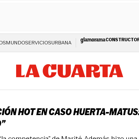
CONSTRUCTO
OS
MUNDO
SERVICIOS
URBANA
IÓN HOT EN CASO HUERTA-MATUS: 
O”
“la competencia” de Marité. Además hizo una