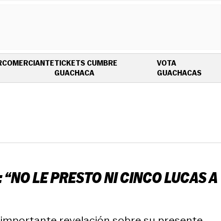
R
COMERCIANTE
TICKETS CUMBRE
VOTA
OPENS IN NEW WINDOW
OPEN
GUACHACA
GUACHACAS
“NO LE PRESTO NI CINCO LUCAS A
 importante revelación sobre su presente