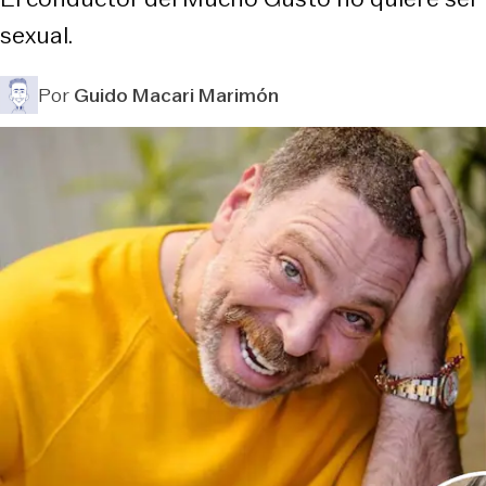
sexual.
Por
Guido Macari Marimón