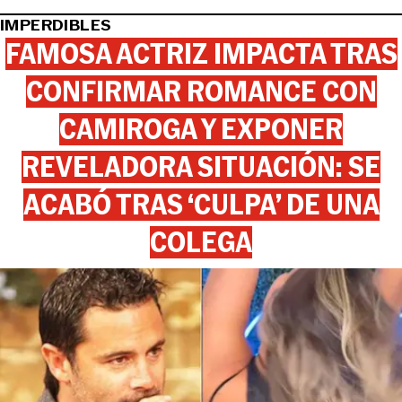
IMPERDIBLES
FAMOSA ACTRIZ IMPACTA TRAS
CONFIRMAR ROMANCE CON
CAMIROGA Y EXPONER
REVELADORA SITUACIÓN: SE
ACABÓ TRAS ‘CULPA’ DE UNA
COLEGA