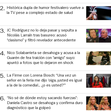
2
.
Histórica dupla de humor festivalero vuelve a
la TV pese a complejo estado de salud
3
.
JC Rodríguez no lo deja pasar y sepulta a
Nicolás Larraín tras basureo: acusó
“clasismo” y filtró revelador antecedente
4
.
Nico Solabarrieta se desahoga y acusa a la
Guarén de fea traición con “amigo” suyo:
apuntó a fotos que lo dejaron en shock
5
.
La Firme con Lorena Bosch: “Una vez un
señor en la feria me dijo ‘oiga, ¡usted es igual
a la de la comedia!... ¿o es usted?’”
6
.
“No sé de dónde estoy sacando fuerzas”:
Daniela Castro se desahoga y confirma duro
diagnóstico que la golpeó