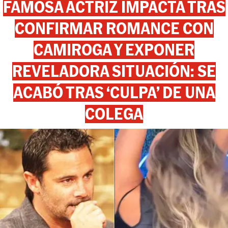
FAMOSA ACTRIZ IMPACTA TRAS
CONFIRMAR ROMANCE CON
CAMIROGA Y EXPONER
REVELADORA SITUACIÓN: SE
ACABÓ TRAS ‘CULPA’ DE UNA
COLEGA
View this post on Instagram