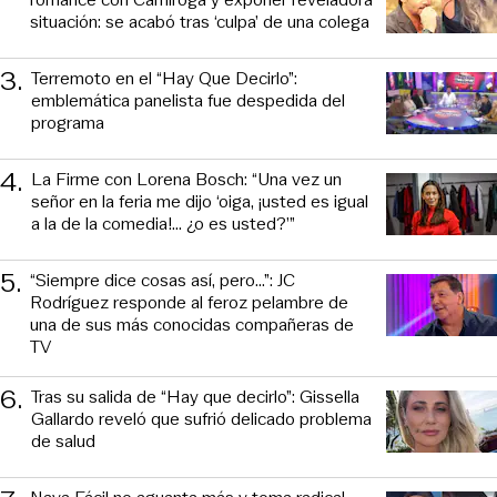
situación: se acabó tras ‘culpa’ de una colega
3
.
Terremoto en el “Hay Que Decirlo”:
emblemática panelista fue despedida del
programa
4
.
La Firme con Lorena Bosch: “Una vez un
señor en la feria me dijo ‘oiga, ¡usted es igual
a la de la comedia!... ¿o es usted?’”
5
.
“Siempre dice cosas así, pero...”: JC
Rodríguez responde al feroz pelambre de
una de sus más conocidas compañeras de
TV
6
.
Tras su salida de “Hay que decirlo”: Gissella
Gallardo reveló que sufrió delicado problema
de salud