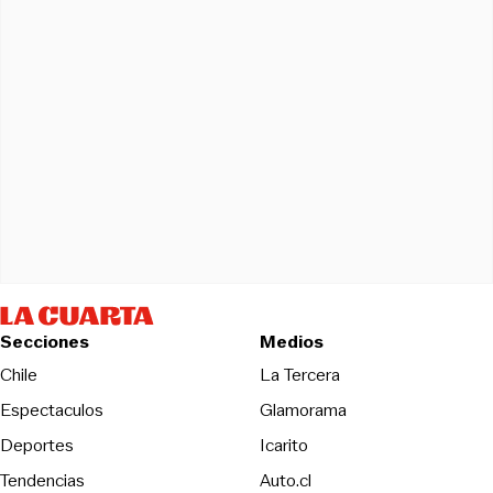
Secciones
Medios
Opens in new wind
Chile
La Tercera
Espectaculos
Glamorama
Opens in new window
Deportes
Icarito
Opens in new window
Tendencias
Auto.cl