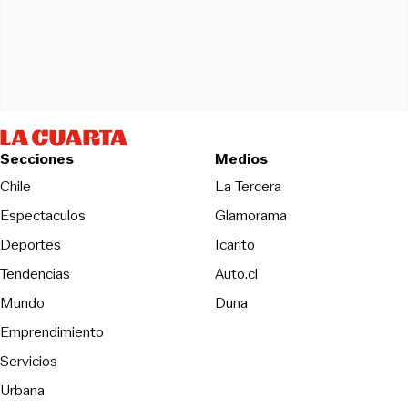
Secciones
Medios
Opens in new wind
Chile
La Tercera
Espectaculos
Glamorama
Opens in new window
Deportes
Icarito
Opens in new window
Tendencias
Auto.cl
Opens in new window
Mundo
Duna
Emprendimiento
Servicios
Urbana