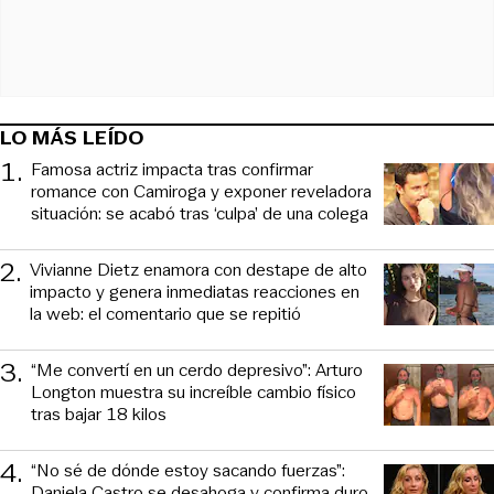
LO MÁS LEÍDO
1
.
Famosa actriz impacta tras confirmar
romance con Camiroga y exponer reveladora
situación: se acabó tras ‘culpa’ de una colega
2
.
Vivianne Dietz enamora con destape de alto
impacto y genera inmediatas reacciones en
la web: el comentario que se repitió
3
.
“Me convertí en un cerdo depresivo”: Arturo
Longton muestra su increíble cambio físico
tras bajar 18 kilos
4
.
“No sé de dónde estoy sacando fuerzas”:
Daniela Castro se desahoga y confirma duro