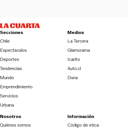
Secciones
Medios
Opens in new wind
Chile
La Tercera
Espectaculos
Glamorama
Opens in new window
Deportes
Icarito
Opens in new window
Tendencias
Auto.cl
Opens in new window
Mundo
Duna
Emprendimiento
Servicios
Urbana
Nosotros
Información
Opens in new
Quiénes somos
Código de etica