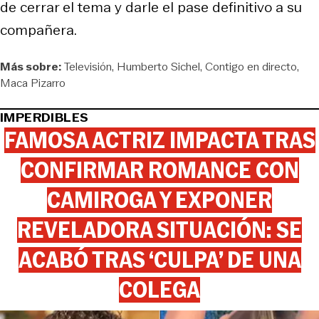
de cerrar el tema y darle el pase definitivo a su
compañera.
Más sobre:
Televisión
Humberto Sichel
Contigo en directo
Maca Pizarro
IMPERDIBLES
FAMOSA ACTRIZ IMPACTA TRAS
CONFIRMAR ROMANCE CON
CAMIROGA Y EXPONER
REVELADORA SITUACIÓN: SE
ACABÓ TRAS ‘CULPA’ DE UNA
COLEGA