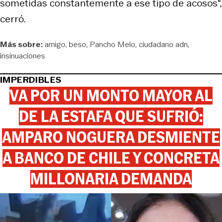
sometidas constantemente a ese tipo de acosos",
cerró.
Más sobre:
amigo
beso
Pancho Melo
ciudadano adn
insinuaciones
IMPERDIBLES
VA POR UN MONTO MAYOR AL
DE LA ESTAFA QUE SUFRIÓ:
AMPARO NOGUERA DESMIENTE
A BANCO DE CHILE Y CONCRETA
MILLONARIA DEMANDA