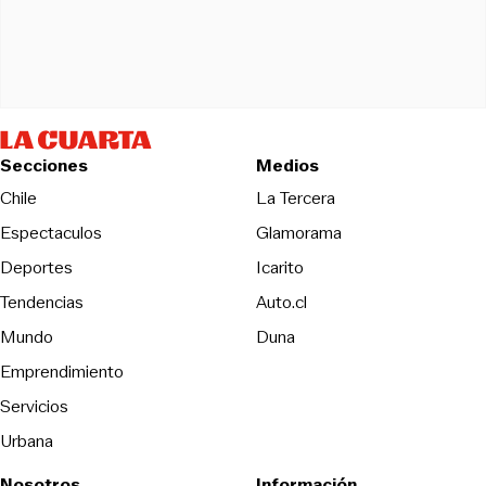
Secciones
Medios
Opens in new wind
Chile
La Tercera
Espectaculos
Glamorama
Opens in new window
Deportes
Icarito
Opens in new window
Tendencias
Auto.cl
Opens in new window
Mundo
Duna
Emprendimiento
Servicios
Urbana
Nosotros
Información