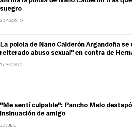
afirma la polola de Nano Calderón tras que
suegro
20 AGOSTO
La polola de Nano Calderón Argandoña se q
reiterado abuso sexual" en contra de Her
17 AGOSTO
"Me sentí culpable": Pancho Melo destapó
insinuación de amigo
30 JULIO