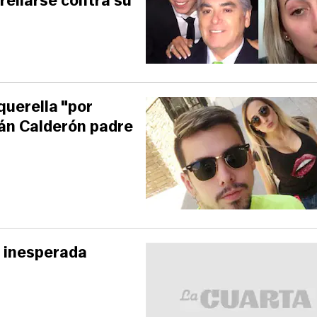
rellarse contra su
uerella "por
nán Calderón padre
 inesperada