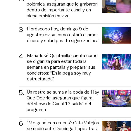
polémica: aseguran que lo grabaron
dentro de importante canal y en
plena emisión en vivo
3
.
Horóscopo hoy, domingo 9 de
agosto: revisa cómo estará el amor,
dinero y salud para tu signo zodiacal
4
.
María José Quintanilla cuenta cómo
se organiza para estar toda la
semana en pantalla y preparar sus
conciertos: “En la pega soy muy
estructurada”
5
.
Un rostro se suma a la poda de Hay
Que Decirlo: aseguran que figura
del show de Canal 13 saldrá del
programa
6
.
“Me ganó con creces”: Cata Vallejos
se rindió ante Dominga López tras