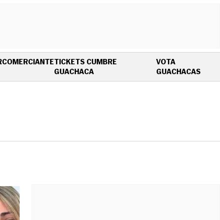
R
COMERCIANTE
TICKETS CUMBRE
VOTA
OPENS IN NEW WINDOW
OPEN
GUACHACA
GUACHACAS