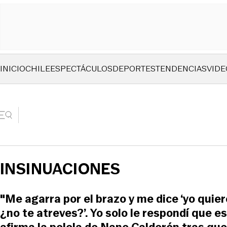
INICIO
CHILE
ESPECTÁCULOS
DEPORTES
TENDENCIAS
VIDE
INSINUACIONES
"Me agarra por el brazo y me dice ‘yo quie
¿no te atreves?’. Yo solo le respondí que est