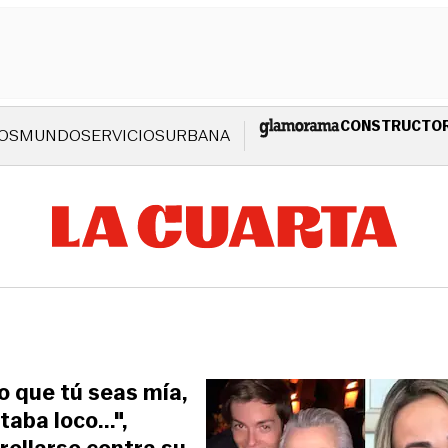
CONSTRUCTO
OS
MUNDO
SERVICIOS
URBANA
ro que tú seas mía,
aba loco...",