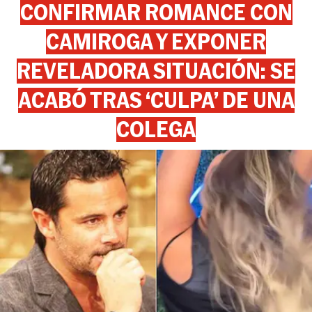
CONFIRMAR ROMANCE CON
CAMIROGA Y EXPONER
REVELADORA SITUACIÓN: SE
ACABÓ TRAS ‘CULPA’ DE UNA
COLEGA