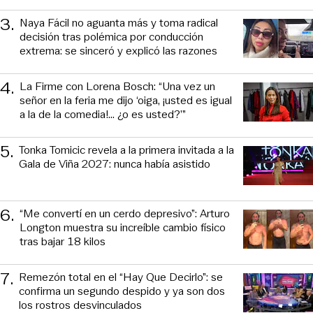
3
.
Naya Fácil no aguanta más y toma radical
decisión tras polémica por conducción
extrema: se sinceró y explicó las razones
4
.
La Firme con Lorena Bosch: “Una vez un
señor en la feria me dijo ‘oiga, ¡usted es igual
a la de la comedia!... ¿o es usted?’”
5
.
Tonka Tomicic revela a la primera invitada a la
Gala de Viña 2027: nunca había asistido
6
.
“Me convertí en un cerdo depresivo”: Arturo
Longton muestra su increíble cambio físico
tras bajar 18 kilos
7
.
Remezón total en el “Hay Que Decirlo”: se
confirma un segundo despido y ya son dos
los rostros desvinculados