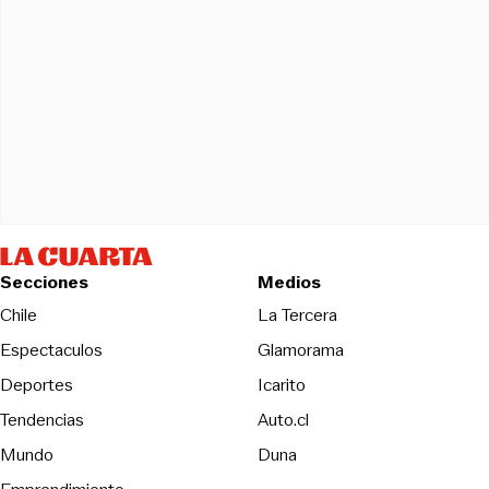
Secciones
Medios
Opens in new wind
Chile
La Tercera
Espectaculos
Glamorama
Opens in new window
Deportes
Icarito
Opens in new window
Tendencias
Auto.cl
Opens in new window
Mundo
Duna