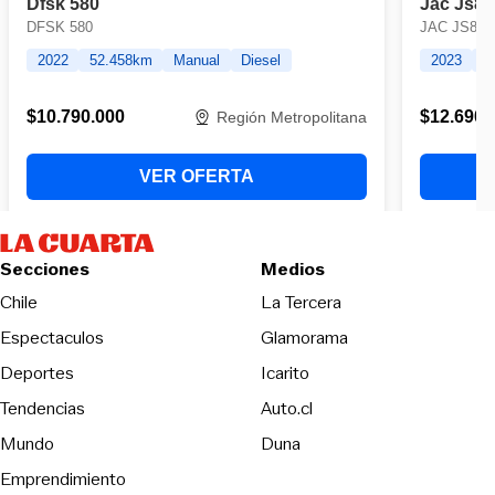
Secciones
Medios
Opens in new wind
Chile
La Tercera
Espectaculos
Glamorama
Opens in new window
Deportes
Icarito
Opens in new window
Tendencias
Auto.cl
Opens in new window
Mundo
Duna
Emprendimiento