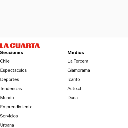
Secciones
Medios
Opens in new wind
Chile
La Tercera
Espectaculos
Glamorama
Opens in new window
Deportes
Icarito
Opens in new window
Tendencias
Auto.cl
Opens in new window
Mundo
Duna
Emprendimiento
Servicios
Urbana