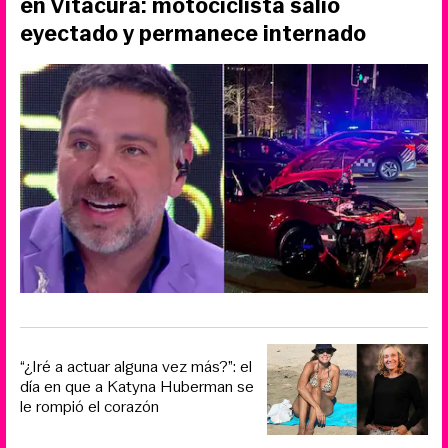
en Vitacura: motociclista salió
eyectado y permanece internado
“¿Iré a actuar alguna vez más?”: el
día en que a Katyna Huberman se
le rompió el corazón