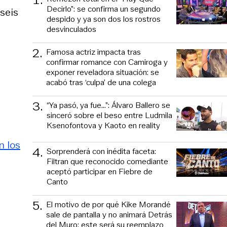
Decirlo”: se confirma un segundo
seis
despido y ya son dos los rostros
desvinculados
2
.
Famosa actriz impacta tras
confirmar romance con Camiroga y
exponer reveladora situación: se
acabó tras ‘culpa’ de una colega
3
.
“Ya pasó, ya fue...”: Álvaro Ballero se
sinceró sobre el beso entre Ludmila
Ksenofontova y Kaoto en reality
n los
4
.
Sorprenderá con inédita faceta:
Filtran que reconocido comediante
aceptó participar en Fiebre de
Canto
5
.
El motivo de por qué Kike Morandé
sale de pantalla y no animará Detrás
del Muro: este será su reemplazo