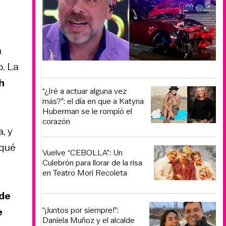
n
o. La
h
“¿Iré a actuar alguna vez
más?”: el día en que a Katyna
Huberman se le rompió el
corazón
, y
 qué
Vuelve “CEBOLLA”: Un
Culebrón para llorar de la risa
en Teatro Mori Recoleta
sde
“¡Juntos por siempre!”:
e
Daniela Muñoz y el alcalde