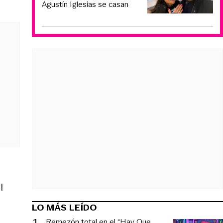
Agustín Iglesias se casan
l
LO MÁS LEÍDO
1
.
Remezón total en el “Hay Que