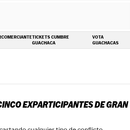
R
COMERCIANTE
TICKETS CUMBRE
VOTA
OPENS IN NEW WINDOW
OPEN
GUACHACA
GUACHACAS
 CINCO EXPARTICIPANTES DE GRAN
cartando cualquier tipo de conflicto.