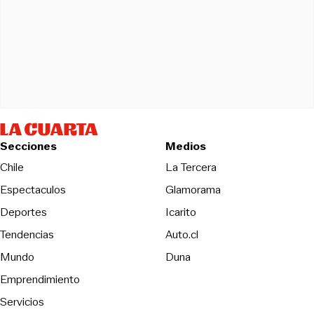
Secciones
Medios
Opens in new wind
Chile
La Tercera
Espectaculos
Glamorama
Opens in new window
Deportes
Icarito
Opens in new window
Tendencias
Auto.cl
Opens in new window
Mundo
Duna
Emprendimiento
Servicios