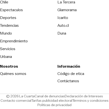
Opens in new wind
Chile
La Tercera
Espectaculos
Glamorama
Opens in new window
Deportes
Icarito
Opens in new window
Tendencias
Auto.cl
Opens in new window
Mundo
Duna
Emprendimiento
Servicios
Urbana
Nosotros
Información
Opens in new
Quiénes somos
Código de etica
Contáctanos
Opens in new window
Ope
© 2026 La Cuarta
Canal de denuncias
Declaración de Intereses
Opens in new window
Opens in new window
Contacto comercial
Tarifas publicidad electoral
Términos y condiciones
Políticas de privacidad