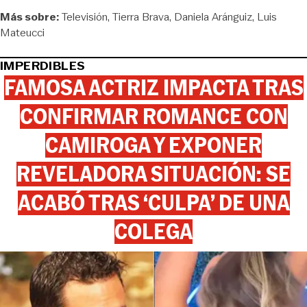
Más sobre:
Televisión
Tierra Brava
Daniela Aránguiz
Luis
Mateucci
IMPERDIBLES
FAMOSA ACTRIZ IMPACTA TRAS
CONFIRMAR ROMANCE CON
CAMIROGA Y EXPONER
REVELADORA SITUACIÓN: SE
ACABÓ TRAS ‘CULPA’ DE UNA
COLEGA