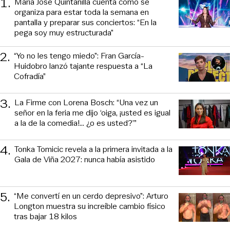
1
.
María José Quintanilla cuenta cómo se
organiza para estar toda la semana en
pantalla y preparar sus conciertos: “En la
pega soy muy estructurada”
2
.
“Yo no les tengo miedo”: Fran García-
Huidobro lanzó tajante respuesta a “La
Cofradía”
3
.
La Firme con Lorena Bosch: “Una vez un
señor en la feria me dijo ‘oiga, ¡usted es igual
a la de la comedia!... ¿o es usted?’”
4
.
Tonka Tomicic revela a la primera invitada a la
Gala de Viña 2027: nunca había asistido
5
.
“Me convertí en un cerdo depresivo”: Arturo
Longton muestra su increíble cambio físico
tras bajar 18 kilos