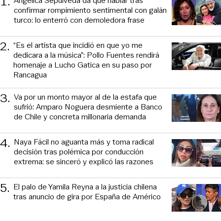
1
.
Angélica Sepúlveda da que hablar tras
confirmar rompimiento sentimental con galán
turco: lo enterró con demoledora frase
2
.
“Es el artista que incidió en que yo me
dedicara a la música”: Pollo Fuentes rendirá
homenaje a Lucho Gatica en su paso por
Rancagua
3
.
Va por un monto mayor al de la estafa que
sufrió: Amparo Noguera desmiente a Banco
de Chile y concreta millonaria demanda
4
.
Naya Fácil no aguanta más y toma radical
decisión tras polémica por conducción
extrema: se sinceró y explicó las razones
5
.
El palo de Yamila Reyna a la justicia chilena
tras anuncio de gira por España de Américo