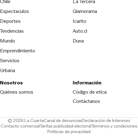
Opens in new wind
Chile
La Tercera
Espectaculos
Glamorama
Opens in new window
Deportes
Icarito
Opens in new window
Tendencias
Auto.cl
Opens in new window
Mundo
Duna
Emprendimiento
Servicios
Urbana
Nosotros
Información
Opens in new
Quiénes somos
Código de etica
Contáctanos
Opens in new window
Ope
© 2026 La Cuarta
Canal de denuncias
Declaración de Intereses
Opens in new window
Opens in new window
Contacto comercial
Tarifas publicidad electoral
Términos y condiciones
Políticas de privacidad