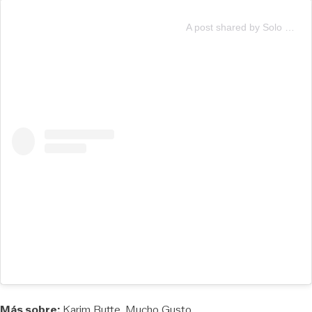
A post shared by Solo por TV (@soloportv)
Más sobre:
Karim Butte
Mucho Gusto