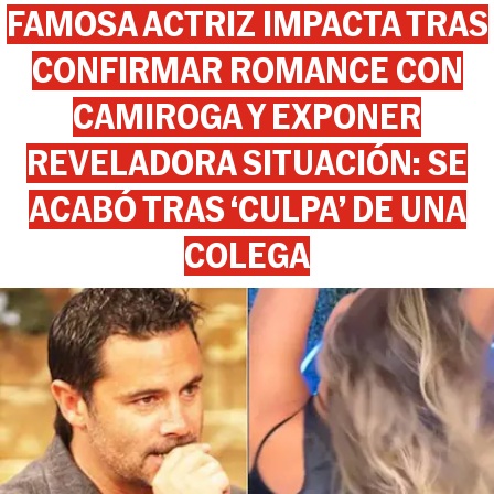
FAMOSA ACTRIZ IMPACTA TRAS
CONFIRMAR ROMANCE CON
CAMIROGA Y EXPONER
REVELADORA SITUACIÓN: SE
ACABÓ TRAS ‘CULPA’ DE UNA
COLEGA