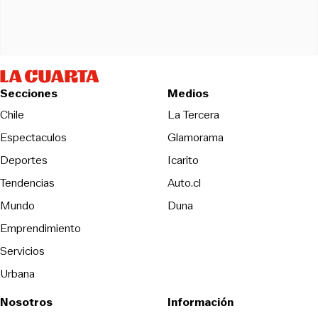
Secciones
Medios
Opens in new wind
Chile
La Tercera
Espectaculos
Glamorama
Opens in new window
Deportes
Icarito
Opens in new window
Tendencias
Auto.cl
Opens in new window
Mundo
Duna
Emprendimiento
Servicios
Urbana
Nosotros
Información