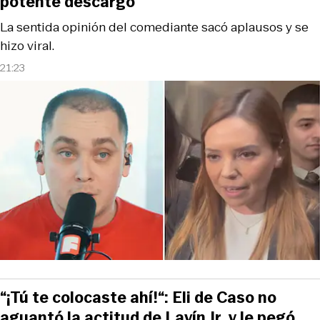
potente descargo
La sentida opinión del comediante sacó aplausos y se
hizo viral.
21:23
“¡Tú te colocaste ahí!“: Eli de Caso no
aguantó la actitud de Lavín Jr. y le pegó