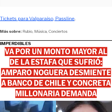
Tickets para Valparaíso, Passline
.
Más sobre:
Rubio
Música
Conciertos
IMPERDIBLES
VA POR UN MONTO MAYOR AL
DE LA ESTAFA QUE SUFRIÓ:
AMPARO NOGUERA DESMIENTE
A BANCO DE CHILE Y CONCRETA
MILLONARIA DEMANDA