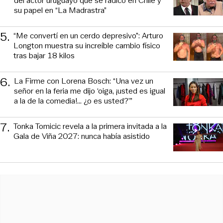
del actor uruguayo que se radicó en Chile y
su papel en “La Madrastra”
5
.
“Me convertí en un cerdo depresivo”: Arturo
Longton muestra su increíble cambio físico
tras bajar 18 kilos
6
.
La Firme con Lorena Bosch: “Una vez un
señor en la feria me dijo ‘oiga, ¡usted es igual
a la de la comedia!... ¿o es usted?’”
7
.
Tonka Tomicic revela a la primera invitada a la
Gala de Viña 2027: nunca había asistido