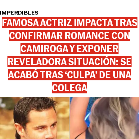
IMPERDIBLES
FAMOSA ACTRIZ IMPACTA TRAS
CONFIRMAR ROMANCE CON
CAMIROGA Y EXPONER
REVELADORA SITUACIÓN: SE
ACABÓ TRAS ‘CULPA’ DE UNA
COLEGA