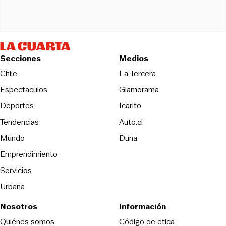
Secciones
Medios
Opens in new wind
Chile
La Tercera
Espectaculos
Glamorama
Opens in new window
Deportes
Icarito
Opens in new window
Tendencias
Auto.cl
Opens in new window
Mundo
Duna
Emprendimiento
Servicios
Urbana
Nosotros
Información
Opens in new
Quiénes somos
Código de etica