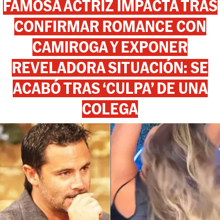
FAMOSA ACTRIZ IMPACTA TRAS
CONFIRMAR ROMANCE CON
CAMIROGA Y EXPONER
REVELADORA SITUACIÓN: SE
ACABÓ TRAS ‘CULPA’ DE UNA
COLEGA