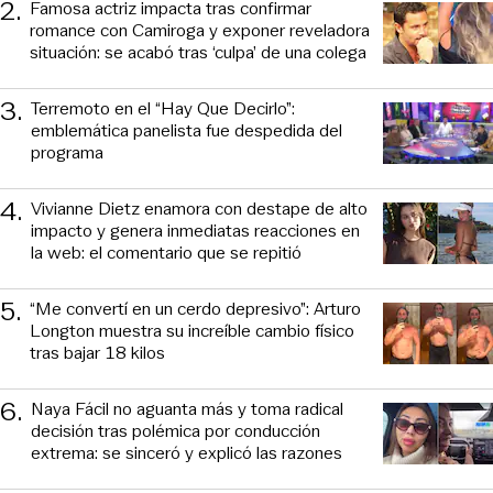
2
.
Famosa actriz impacta tras confirmar
romance con Camiroga y exponer reveladora
situación: se acabó tras ‘culpa’ de una colega
3
.
Terremoto en el “Hay Que Decirlo”:
emblemática panelista fue despedida del
programa
4
.
Vivianne Dietz enamora con destape de alto
impacto y genera inmediatas reacciones en
la web: el comentario que se repitió
5
.
“Me convertí en un cerdo depresivo”: Arturo
Longton muestra su increíble cambio físico
tras bajar 18 kilos
6
.
Naya Fácil no aguanta más y toma radical
decisión tras polémica por conducción
extrema: se sinceró y explicó las razones