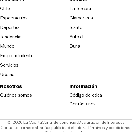
Opens in new wind
Chile
La Tercera
Espectaculos
Glamorama
Opens in new window
Deportes
Icarito
Opens in new window
Tendencias
Auto.cl
Opens in new window
Mundo
Duna
Emprendimiento
Servicios
Urbana
Nosotros
Información
Opens in new
Quiénes somos
Código de etica
Contáctanos
Opens in new window
Ope
© 2026 La Cuarta
Canal de denuncias
Declaración de Intereses
Opens in new window
Opens in new window
Contacto comercial
Tarifas publicidad electoral
Términos y condiciones