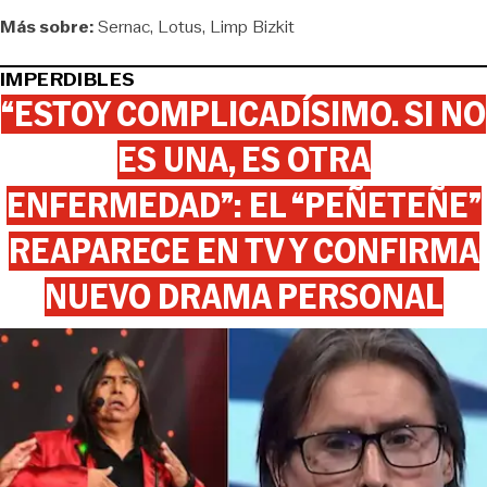
Más sobre:
Sernac
Lotus
Limp Bizkit
IMPERDIBLES
“ESTOY COMPLICADÍSIMO. SI NO
ES UNA, ES OTRA
ENFERMEDAD”: EL “PEÑETEÑE”
REAPARECE EN TV Y CONFIRMA
NUEVO DRAMA PERSONAL