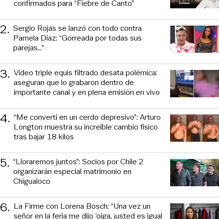
confirmados para “Fiebre de Canto”
2
.
Sergio Rojas se lanzó con todo contra
Pamela Díaz: “Gorreada por todas sus
parejas…”
3
.
Video triple equis filtrado desata polémica:
aseguran que lo grabaron dentro de
importante canal y en plena emisión en vivo
4
.
“Me convertí en un cerdo depresivo”: Arturo
Longton muestra su increíble cambio físico
tras bajar 18 kilos
5
.
“Lloraremos juntos”: Socios por Chile 2
organizarán especial matrimonio en
Chigualoco
6
.
La Firme con Lorena Bosch: “Una vez un
señor en la feria me dijo ‘oiga, ¡usted es igual