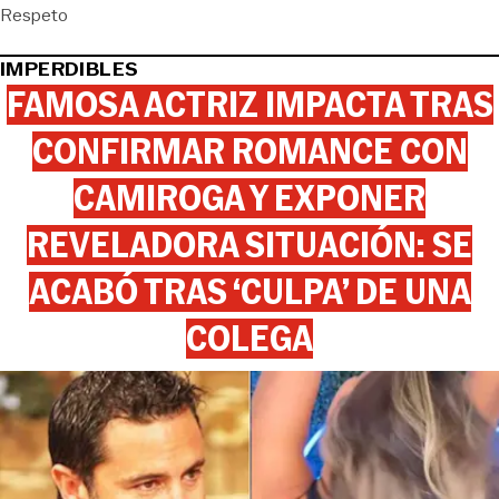
Respeto
IMPERDIBLES
FAMOSA ACTRIZ IMPACTA TRAS
CONFIRMAR ROMANCE CON
CAMIROGA Y EXPONER
REVELADORA SITUACIÓN: SE
ACABÓ TRAS ‘CULPA’ DE UNA
COLEGA