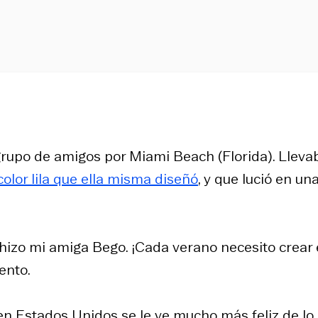
grupo de amigos por Miami Beach (Florida). Lleva
 color lila que ella misma diseñó
, y que lució en un
hizo mi amiga Bego. ¡Cada verano necesito crear 
ento.
ó en Estados Unidos se le ve mucho más feliz de lo