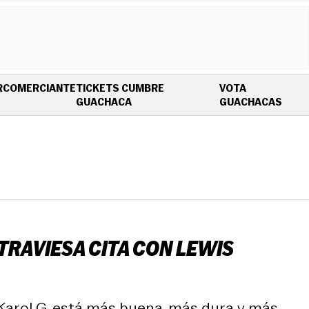
R
COMERCIANTE
TICKETS CUMBRE
VOTA
OPENS IN NEW WINDOW
OPEN
GUACHACA
GUACHACAS
 TRAVIESA CITA CON LEWIS
a Karol G, está más buena, más dura y más