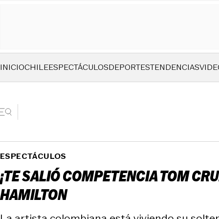
INICIO
CHILE
ESPECTÁCULOS
DEPORTES
TENDENCIAS
VIDE
ESPECTÁCULOS
¡TE SALIÓ COMPETENCIA TOM CRUI
HAMILTON
La artista colombiana está viviendo su solter