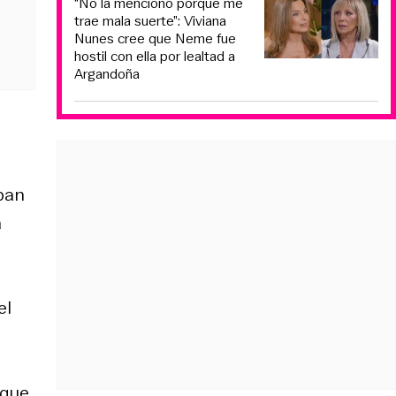
“No la menciono porque me
trae mala suerte”: Viviana
Nunes cree que Neme fue
hostil con ella por lealtad a
Argandoña
ban
a
el
 que