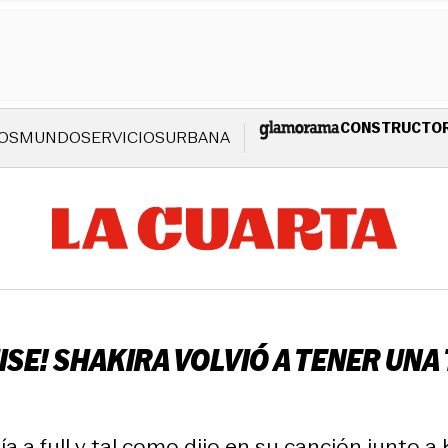
CONSTRUCTO
OS
MUNDO
SERVICIOS
URBANA
SE! SHAKIRA VOLVIÓ A TENER UNA
ía a full y tal como dijo en su canción junto 