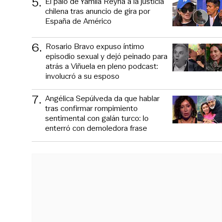
5
.
El palo de Yamila Reyna a la justicia
chilena tras anuncio de gira por
España de Américo
6
.
Rosario Bravo expuso íntimo
episodio sexual y dejó peinado para
atrás a Viñuela en pleno podcast:
involucró a su esposo
7
.
Angélica Sepúlveda da que hablar
tras confirmar rompimiento
sentimental con galán turco: lo
enterró con demoledora frase