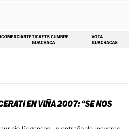
R
COMERCIANTE
TICKETS CUMBRE
VOTA
OPENS IN NEW WINDOW
OPEN
GUACHACA
GUACHACAS
RATI EN VIÑA 2007: “SE NOS
 Mauricio Jürgensen un entrañable recuerdo