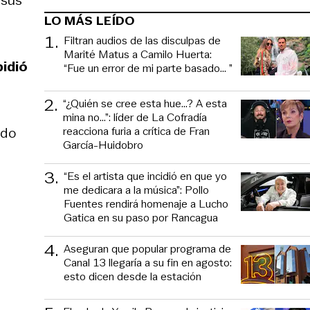
 sus
LO MÁS LEÍDO
1
.
Filtran audios de las disculpas de
Marité Matus a Camilo Huerta:
pidió
“Fue un error de mi parte basado... ”
2
.
“¿Quién se cree esta hue...? A esta
mina no...”: líder de La Cofradía
reacciona furia a crítica de Fran
ado
García-Huidobro
3
.
“Es el artista que incidió en que yo
me dedicara a la música”: Pollo
Fuentes rendirá homenaje a Lucho
Gatica en su paso por Rancagua
4
.
Aseguran que popular programa de
Canal 13 llegaría a su fin en agosto:
esto dicen desde la estación