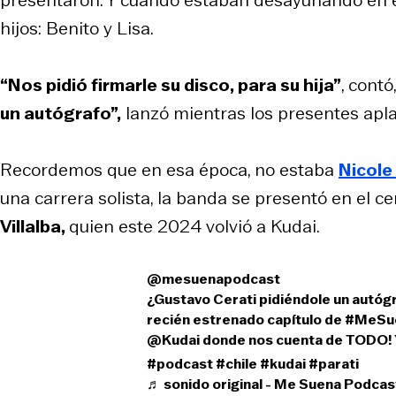
presentaron. Y cuando estaban desayunando en el h
hijos: Benito y Lisa.
“Nos pidió firmarle su disco, para su hija”
, contó
un autógrafo”,
lanzó mientras los presentes apl
Recordemos que en esa época, no estaba
Nicole
una carrera solista, la banda se presentó en el 
Villalba,
quien este 2024 volvió a Kudai.
@mesuenapodcast
¿Gustavo Cerati pidiéndole un autógr
recién estrenado capítulo de
#MeSu
@Kudai donde nos cuenta de TODO! Ya
#podcast
#chile
#kudai
#parati
♬ sonido original - Me Suena Podcas