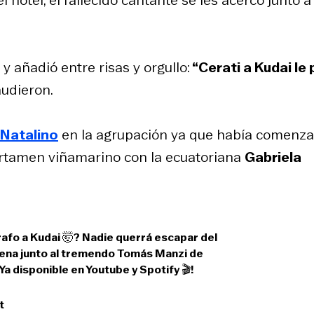
otel, el fallecido cantante se les acercó junto a
, y añadió entre risas y orgullo:
“Cerati a Kudai le 
audieron.
 Natalino
en la agrupación ya que había comenz
certamen viñamarino con la ecuatoriana
Gabriela
afo a Kudai 🤯? Nadie querrá escapar del
ena
junto al tremendo Tomás Manzi de
 disponible en Youtube y Spotify 🎬!
t