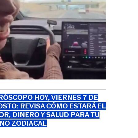
ÓSCOPO HOY, VIERNES 7 DE
STO: REVISA CÓMO ESTARÁ EL
R, DINERO Y SALUD PARA TU
GNO ZODIACAL