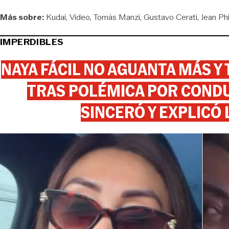
Más sobre:
Kudai
Video
Tomás Manzi
Gustavo Cerati
Jean Ph
IMPERDIBLES
NAYA FÁCIL NO AGUANTA MÁS Y
TRAS POLÉMICA POR CONDU
SINCERÓ Y EXPLICÓ