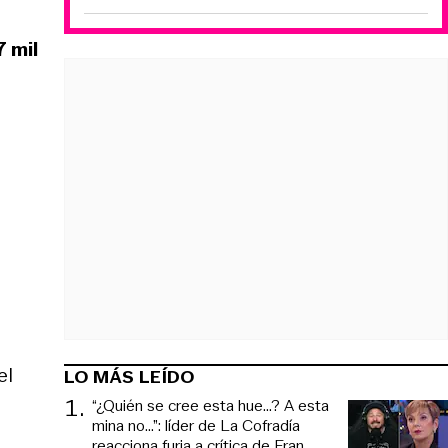
 mil
el
LO MÁS LEÍDO
1
.
“¿Quién se cree esta hue...? A esta
mina no...”: líder de La Cofradía
reacciona furia a crítica de Fran