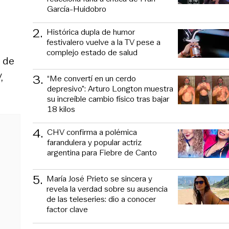
García-Huidobro
2
.
Histórica dupla de humor
festivalero vuelve a la TV pese a
complejo estado de salud
a de
,
3
.
“Me convertí en un cerdo
depresivo”: Arturo Longton muestra
su increíble cambio físico tras bajar
18 kilos
4
.
CHV confirma a polémica
farandulera y popular actriz
argentina para Fiebre de Canto
5
.
María José Prieto se sincera y
revela la verdad sobre su ausencia
de las teleseries: dio a conocer
factor clave