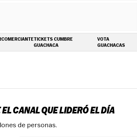
R
COMERCIANTE
TICKETS CUMBRE
VOTA
OPENS IN NEW WINDOW
OPEN
GUACHACA
GUACHACAS
EL CANAL QUE LIDERÓ EL DÍA
llones de personas.