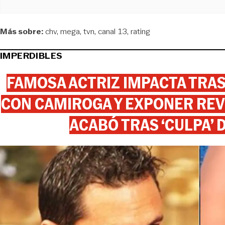
Más sobre:
chv
mega
tvn
canal 13
rating
IMPERDIBLES
FAMOSA ACTRIZ IMPACTA TR
CON CAMIROGA Y EXPONER REV
ACABÓ TRAS ‘CULPA’ 