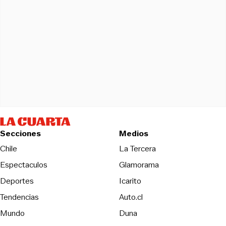
Secciones
Medios
Opens in new wind
Chile
La Tercera
Espectaculos
Glamorama
Opens in new window
Deportes
Icarito
Opens in new window
Tendencias
Auto.cl
Opens in new window
Mundo
Duna