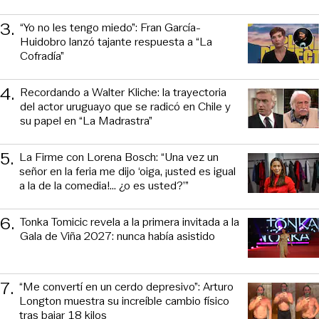
3
.
“Yo no les tengo miedo”: Fran García-
Huidobro lanzó tajante respuesta a “La
Cofradía”
4
.
Recordando a Walter Kliche: la trayectoria
del actor uruguayo que se radicó en Chile y
su papel en “La Madrastra”
5
.
La Firme con Lorena Bosch: “Una vez un
señor en la feria me dijo ‘oiga, ¡usted es igual
a la de la comedia!... ¿o es usted?’”
6
.
Tonka Tomicic revela a la primera invitada a la
Gala de Viña 2027: nunca había asistido
7
.
“Me convertí en un cerdo depresivo”: Arturo
Longton muestra su increíble cambio físico
tras bajar 18 kilos