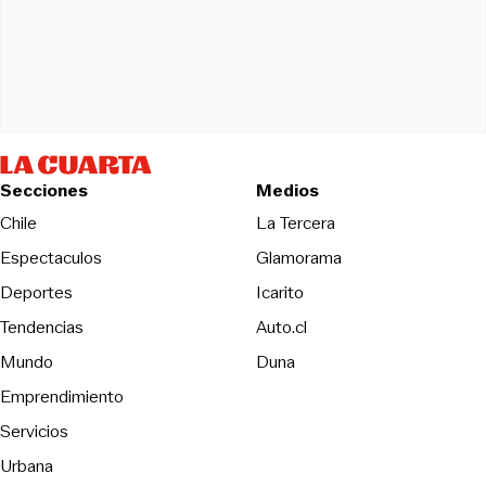
Secciones
Medios
Opens in new wind
Chile
La Tercera
Espectaculos
Glamorama
Opens in new window
Deportes
Icarito
Opens in new window
Tendencias
Auto.cl
Opens in new window
Mundo
Duna
Emprendimiento
Servicios
Urbana