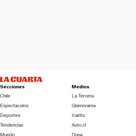
Secciones
Medios
Opens in new wind
Chile
La Tercera
Espectaculos
Glamorama
Opens in new window
Deportes
Icarito
Opens in new window
Tendencias
Auto.cl
Opens in new window
Mundo
Duna