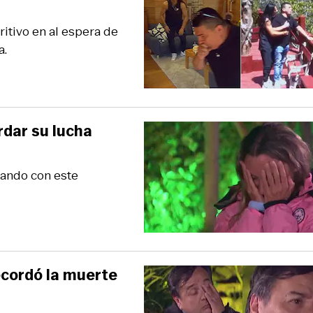
itivo en al espera de
a.
rdar su lucha
iando con este
ecordó la muerte