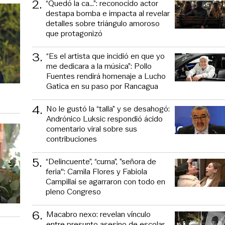
2
.
“Quedó la ca...”: reconocido actor
destapa bomba e impacta al revelar
detalles sobre triángulo amoroso
que protagonizó
3
.
“Es el artista que incidió en que yo
me dedicara a la música”: Pollo
Fuentes rendirá homenaje a Lucho
Gatica en su paso por Rancagua
4
.
No le gustó la “talla” y se desahogó:
Andrónico Luksic respondió ácido
comentario viral sobre sus
contribuciones
5
.
“Delincuente”, “cuma”, ”señora de
feria": Camila Flores y Fabiola
Campillai se agarraron con todo en
pleno Congreso
6
.
Macabro nexo: revelan vínculo
entre presunto asesino de escolar