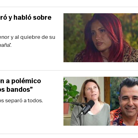
ró y habló sobre
enor y al quiebre de su
aña”.
en a polémico
os bandos”
s separó a todos.