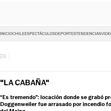
INICIO
CHILE
ESPECTÁCULOS
DEPORTES
TENDENCIAS
VIDE
"LA CABAÑA"
“Es tremendo”: locación donde se grabó p
Doggenweiler fue arrasado por incendio fo