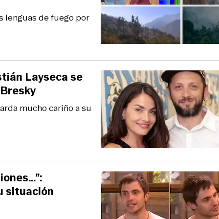
as lenguas de fuego por
stián Layseca se
 Bresky
uarda mucho cariño a su
iones…”:
u situación