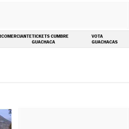
R
COMERCIANTE
TICKETS CUMBRE
VOTA
OPENS IN NEW WINDOW
OPEN
GUACHACA
GUACHACAS