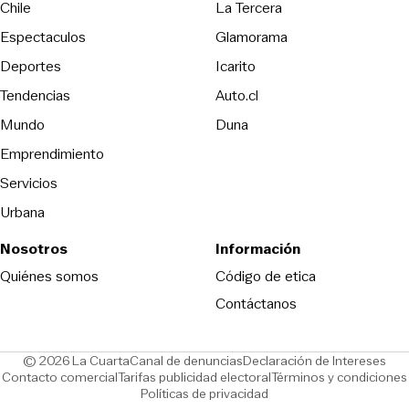
Opens in new wind
Chile
La Tercera
Espectaculos
Glamorama
Opens in new window
Deportes
Icarito
Opens in new window
Tendencias
Auto.cl
Opens in new window
Mundo
Duna
Emprendimiento
Servicios
Urbana
Nosotros
Información
Opens in new
Quiénes somos
Código de etica
Contáctanos
Opens in new window
Ope
© 2026 La Cuarta
Canal de denuncias
Declaración de Intereses
Opens in new window
Opens in new window
Contacto comercial
Tarifas publicidad electoral
Términos y condiciones
Políticas de privacidad