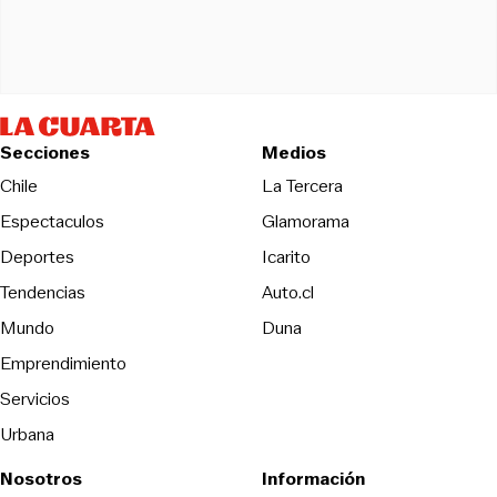
Secciones
Medios
Opens in new wind
Chile
La Tercera
Espectaculos
Glamorama
Opens in new window
Deportes
Icarito
Opens in new window
Tendencias
Auto.cl
Opens in new window
Mundo
Duna
Emprendimiento
Servicios
Urbana
Nosotros
Información