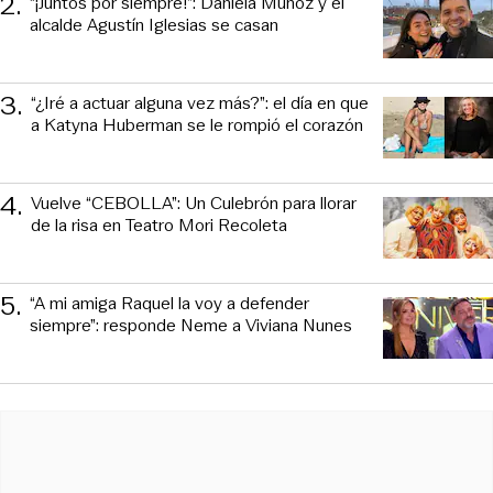
2
.
“¡Juntos por siempre!”: Daniela Muñoz y el
alcalde Agustín Iglesias se casan
3
.
“¿Iré a actuar alguna vez más?”: el día en que
a Katyna Huberman se le rompió el corazón
4
.
Vuelve “CEBOLLA”: Un Culebrón para llorar
de la risa en Teatro Mori Recoleta
5
.
“A mi amiga Raquel la voy a defender
siempre”: responde Neme a Viviana Nunes