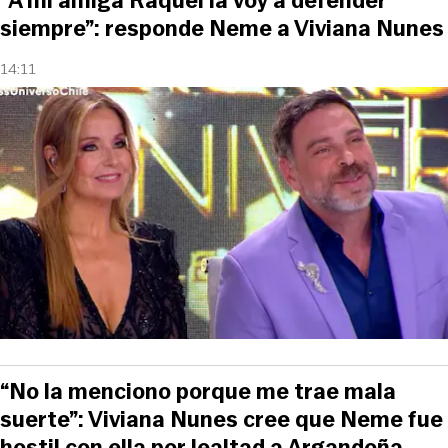
“A mi amiga Raquel la voy a defender
siempre”: responde Neme a Viviana Nunes
14:11
“No la menciono porque me trae mala
suerte”: Viviana Nunes cree que Neme fue
hostil con ella por lealtad a Argandoña