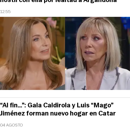
12:55
“Al fin…”: Gala Caldirola y Luis “Mago”
Jiménez forman nuevo hogar en Catar
04 AGOSTO