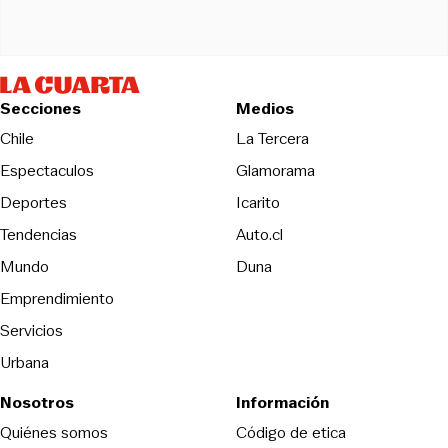
Secciones
Medios
Opens in new wind
Chile
La Tercera
Espectaculos
Glamorama
Opens in new window
Deportes
Icarito
Opens in new window
Tendencias
Auto.cl
Opens in new window
Mundo
Duna
Emprendimiento
Servicios
Urbana
Nosotros
Información
Opens in new
Quiénes somos
Código de etica