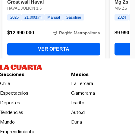
Secciones
Medios
Opens in new wind
Chile
La Tercera
Espectaculos
Glamorama
Opens in new window
Deportes
Icarito
Opens in new window
Tendencias
Auto.cl
Opens in new window
Mundo
Duna
Emprendimiento