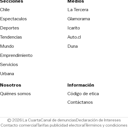
Secciones
Medios
Opens in new wind
Chile
La Tercera
Espectaculos
Glamorama
Opens in new window
Deportes
Icarito
Opens in new window
Tendencias
Auto.cl
Opens in new window
Mundo
Duna
Emprendimiento
Servicios
Urbana
Nosotros
Información
Opens in new
Quiénes somos
Código de etica
Contáctanos
Opens in new window
Ope
© 2026 La Cuarta
Canal de denuncias
Declaración de Intereses
Opens in new window
Opens in new window
Contacto comercial
Tarifas publicidad electoral
Términos y condiciones