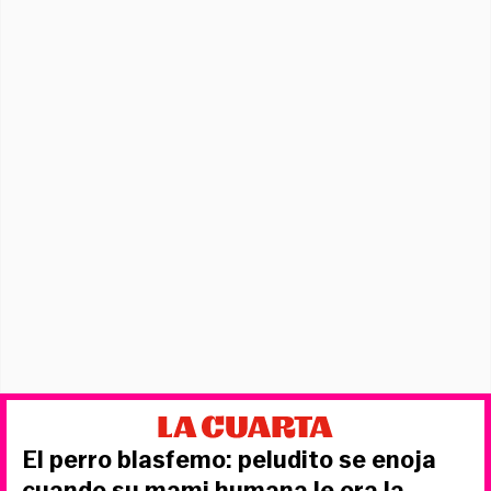
El perro blasfemo: peludito se enoja
cuando su mami humana le ora la