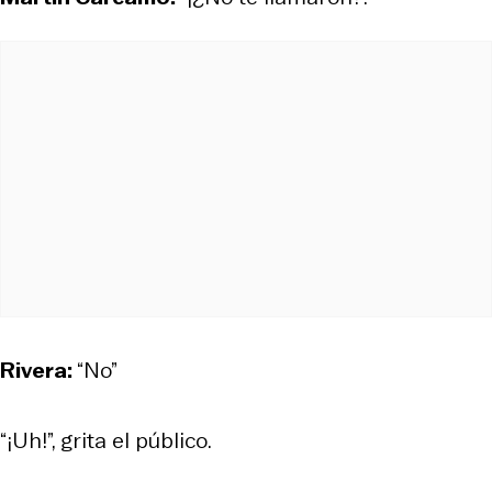
Rivera:
“No”
“¡Uh!”, grita el público.