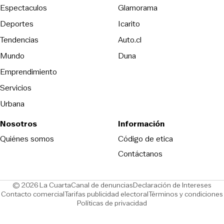
Espectaculos
Glamorama
Opens in new window
Deportes
Icarito
Opens in new window
Tendencias
Auto.cl
Opens in new window
Mundo
Duna
Emprendimiento
Servicios
Urbana
Nosotros
Información
Opens in new
Quiénes somos
Código de etica
Contáctanos
Opens in new window
Ope
© 2026 La Cuarta
Canal de denuncias
Declaración de Intereses
Opens in new window
Opens in new window
Contacto comercial
Tarifas publicidad electoral
Términos y condiciones
Políticas de privacidad